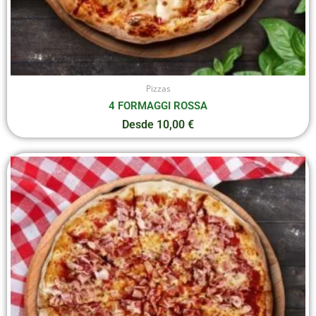
producto
Pizzas
4 FORMAGGI ROSSA
Desde
10,00
€
Este
producto
tiene
múltiples
variantes.
Las
opciones
se
pueden
elegir