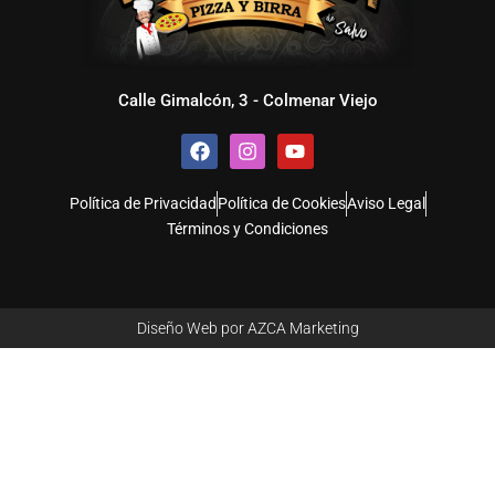
Calle Gimalcón, 3 - Colmenar Viejo
F
I
Y
a
n
o
c
s
u
e
t
t
Política de Privacidad
Política de Cookies
Aviso Legal
b
a
u
Términos y Condiciones
o
g
b
o
r
e
k
a
m
Diseño Web por AZCA Marketing