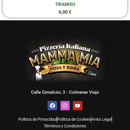
TIRAMISU
6,00
€
Calle Gimalcón, 3 - Colmenar Viejo
F
I
Y
a
n
o
c
s
u
e
t
t
Política de Privacidad
Política de Cookies
Aviso Legal
b
a
u
Términos y Condiciones
o
g
b