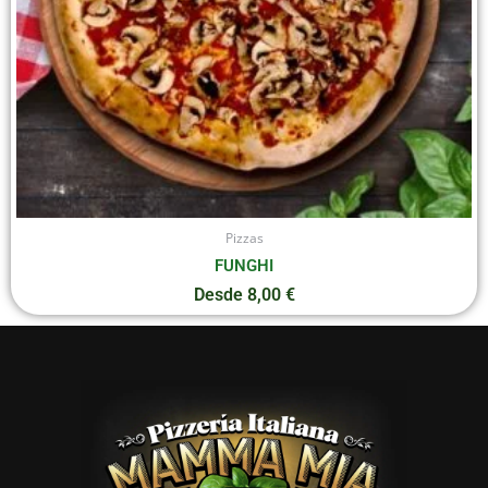
en
la
página
de
producto
Pizzas
FUNGHI
Desde
8,00
€