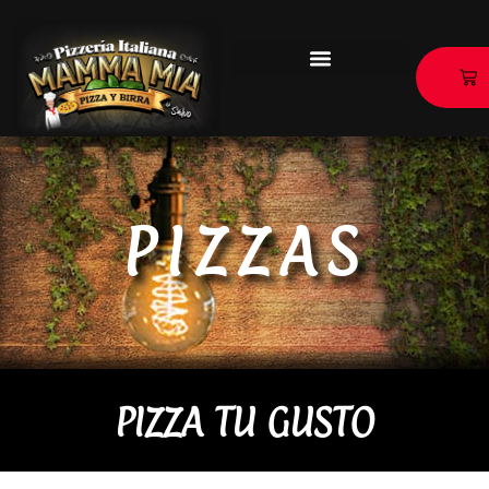
Ir
al
contenido
CA
PIZZAS
PIZZA TU GUSTO