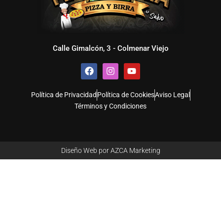
Calle Gimalcón, 3 - Colmenar Viejo
F
I
Y
a
n
o
c
s
u
e
t
t
Política de Privacidad
Política de Cookies
Aviso Legal
b
a
u
Términos y Condiciones
o
g
b
o
r
e
k
a
m
Diseño Web por AZCA Marketing