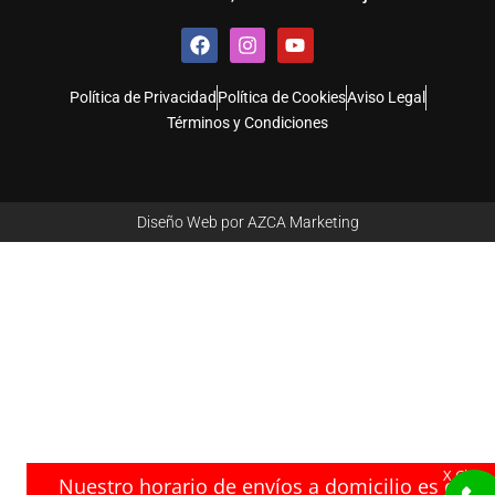
F
I
Y
a
n
o
c
s
u
e
t
t
Política de Privacidad
Política de Cookies
Aviso Legal
b
a
u
Términos y Condiciones
o
g
b
o
r
e
k
a
m
Diseño Web por AZCA Marketing
X Close
Nuestro horario de envíos a domicilio es de